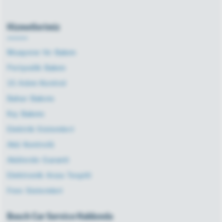
Hizmetlerimiz
Muayene Ve Bakım
Periyodik Bakım
15 Adım Kontrol
Bahar Bakımı
Kış Bakımı
Elektrik Sistemleri
Akü Kontrolü
Akülerde Garanti
Elektronik Arıza Tespiti
Fren Sistemleri
Bosch Car Service Hakkında