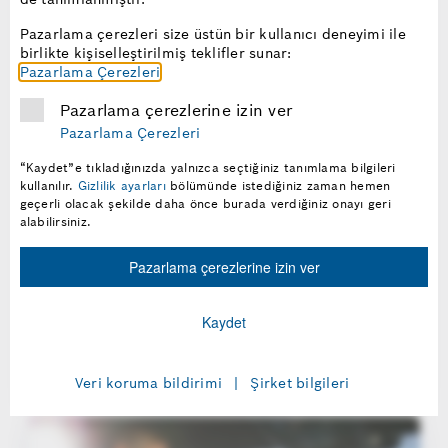
Pazarlama çerezleri size üstün bir kullanıcı deneyimi ile
birlikte kişiselleştirilmiş teklifler sunar:
Pazarlama Çerezleri
Pazarlama çerezlerine izin ver
Pazarlama Çerezleri
“Kaydet”e tıkladığınızda yalnızca seçtiğiniz tanımlama bilgileri
kullanılır.
Gizlilik ayarları
bölümünde istediğiniz zaman hemen
geçerli olacak şekilde daha önce burada verdiğiniz onayı geri
Akü Rehberi
alabilirsiniz.
Araçlardaki sürekli artan elektrikli ekipman sayısı,
Pazarlama çerezlerine izin ver
start/stop sistemleri ya da frenleme enerjisi geri
kazanımı gi...
Kaydet
İpuçları için tıklayınız
Veri koruma bildirimi
Şirket bilgileri