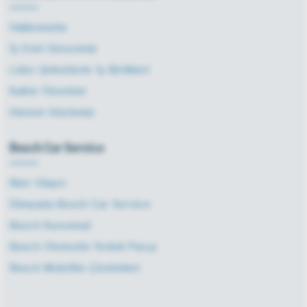
Hakkımızda
İş Emri Sürecimiz
Lider Şirketlerle İş Birlikleri
Kalite Yönetimi
Hizmet Sözümüz
Bosch Car Service
Bize Ulaşın
Dünyada Bosch Car Service
Bosch Kurumsal
Bosch Otomotiv Yedek Parça
Bosch Mobilite Çözümleri