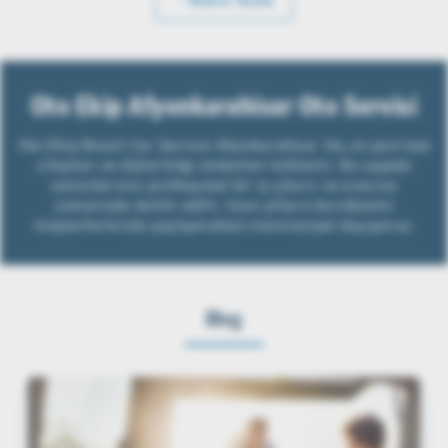
Oto Ekip Afyonkarahisar Oto Servisi
Oto Ekip Bosch Car Service Afyonkarahisar´de, en yeni test
cihazları ve dijital bilgi sistemleri kullanılır. Bu sayede
uzmanlarımız profesyonel bir iş çıkarır ve aracınız
zamanında teslim edilir. Uzun yılların tecrübesini
müşterilerimizle paylaşmaktan memnuniyet duyuyoruz.
Blog