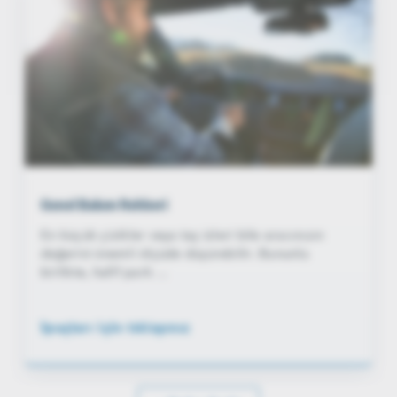
Genel Bakım Rehberi
En küçük çizikler veya taş izleri bile aracınızın
değerini önemli ölçüde düşürebilir. Bununla
birlikte, hafif park ...
İpuçları için tıklayınız