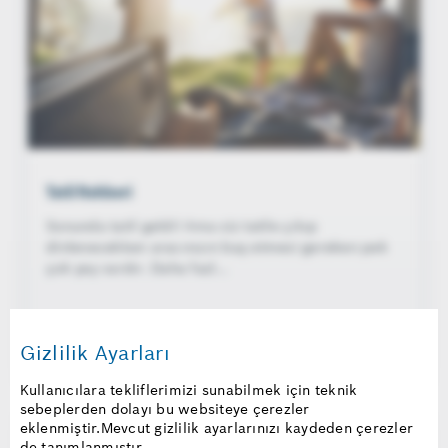
Tatil Rehberi
Sonunda tatil geldi! Ama siz tatile çıkıp
dinlenecekken aracınızın baş etmesi gereken pek
çok şey vardır. Daha fazl...
İpuçları için tıklayınız
Gizlilik Ayarları
Kullanıcılara tekliflerimizi sunabilmek için teknik
sebeplerden dolayı bu websiteye çerezler
eklenmiştir.Mevcut gizlilik ayarlarınızı kaydeden çerezler
de tanımlanmıştır.