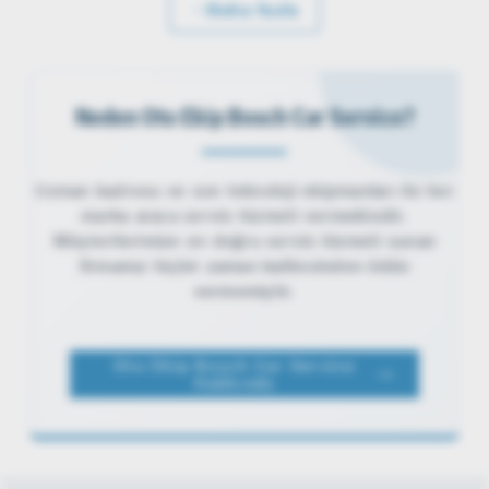
Daha fazla
Neden Oto Ekip Bosch Car Service?
Uzman kadrosu ve son teknoloji ekipmanları ile her
marka araca servis hizmeti vermektedir.
Müşterilerimize en doğru servis hizmeti sunan
firmamız hiçbir zaman kalitesinden ödün
vermemiştir.
Oto Ekip Bosch Car Service
Hakkında