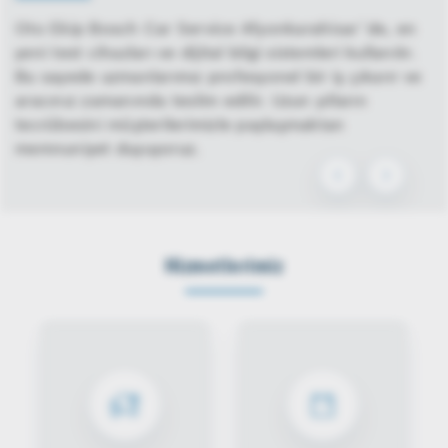
Oto Ekip Bosch Car Service Afyonkarahisar´de, en
yeni test cihazları ve dijital bilgi sistemleri kullanılır.
Bu sayede uzmanlarımız profesyonel bir iş çıkarır ve
aracınız zamanında teslim edilir. Uzun yılların
tecrübesini müşterilerimizle paylaşmaktan
memnuniyet duyuyoruz.
Hizmetlerimiz